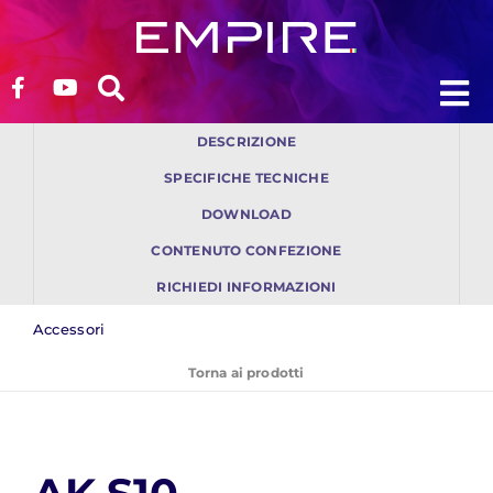
Salta
al
contenuto
To
To
DESCRIZIONE
Na
Na
Chi siamo
Chi siamo
SPECIFICHE TECNICHE
DOWNLOAD
Prodotti
Prodotti
CONTENUTO CONFEZIONE
RICHIEDI INFORMAZIONI
Soluzioni
Soluzioni
Accessori
Torna ai prodotti
Supporto
Supporto
Blog
Blog