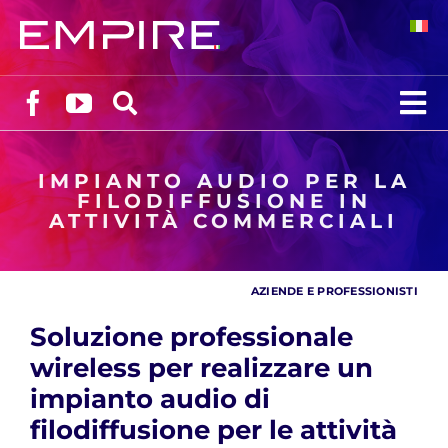
Salta
al
contenuto
To
Na
Chi siamo
IMPIANTO AUDIO PER LA
FILODIFFUSIONE IN
ATTIVITÀ COMMERCIALI
Prodotti
AZIENDE E PROFESSIONISTI
Soluzioni
Soluzione professionale
Supporto
wireless per realizzare un
impianto audio di
filodiffusione per le attività
Blog